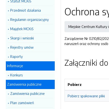
Statut MCKiS
Ochrona s
Przedmiot działania
Regulamin organizacyjny
Miejskie Centrum Kultury 
Majątek MCKiS
Skargi i wnioski
Zarządzenie Nr 0210/82/2024
naruszeń oraz ochrony osób 
Rejestry umów
Raporty
Załączniki d
Informacje
Konkurs
Zamówienia publiczne
Pobierz
Zamówienia publiczne
Pobierz spakowane pliki
Plan zamówień