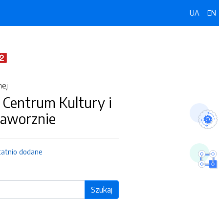
UA
EN
nej
 Centrum Kultury i
Jaworznie
tatnio dodane
Szukaj