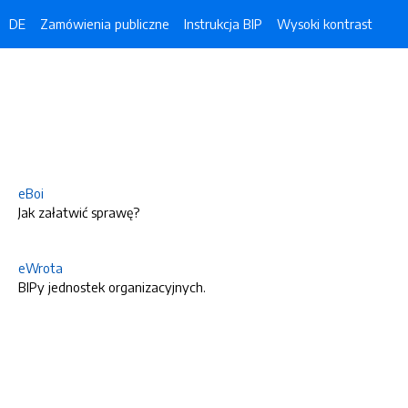
DE
Zamówienia publiczne
Instrukcja BIP
Wysoki kontrast
eBoi
Jak załatwić sprawę?
eWrota
BIPy jednostek organizacyjnych.