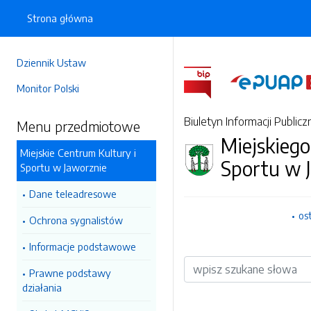
Strona główna
Dziennik Ustaw
Monitor Polski
Biuletyn Informacji Publicz
Menu przedmiotowe
Miejskiego
Miejskie Centrum Kultury i
Sportu w 
Sportu w Jaworznie
Dane teleadresowe
os
Ochrona sygnalistów
Informacje podstawowe
Wyszukiwarka
Prawne podstawy
działania