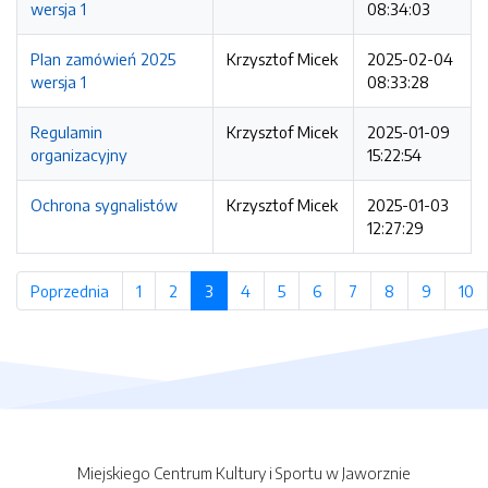
wersja 1
08:34:03
Plan zamówień 2025
Krzysztof Micek
2025-02-04
wersja 1
08:33:28
Regulamin
Krzysztof Micek
2025-01-09
organizacyjny
15:22:54
Ochrona sygnalistów
Krzysztof Micek
2025-01-03
12:27:29
Poprzednia
strona
1
strona
2
strona
3
(bieżąca strona)
4
strona
5
strona
6
strona
7
strona
8
strona
9
strona
10
s
Miejskiego Centrum Kultury i Sportu w Jaworznie